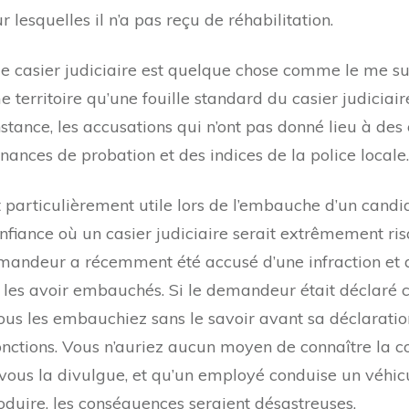
 lesquelles il n’a pas reçu de réhabilitation.
 casier judiciaire est quelque chose comme le me su
me territoire qu’une fouille standard du casier judici
nstance, les accusations qui n’ont pas donné lieu à d
nnances de probation et des indices de la police locale.
 particulièrement utile lors de l’embauche d’un cand
nfiance où un casier judiciaire serait extrêmement ris
mandeur a récemment été accusé d’une infraction et q
s les avoir embauchés. Si le demandeur était déclaré
vous les embauchiez sans le savoir avant sa déclaration
 fonctions. Vous n’auriez aucun moyen de connaître la
 vous la divulgue, et qu’un employé conduise un véhicu
oduire, les conséquences seraient désastreuses.